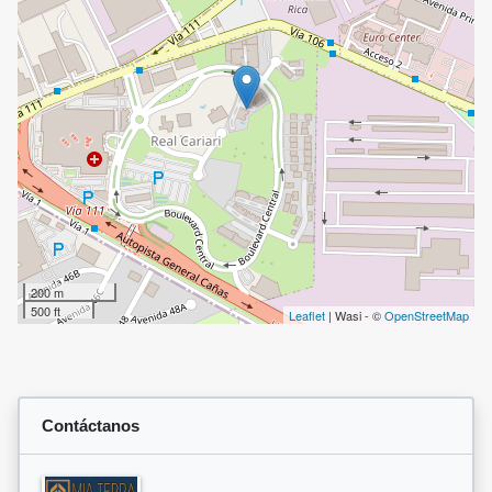
200 m
500 ft
Leaflet
| Wasi - ©
OpenStreetMap
Contáctanos