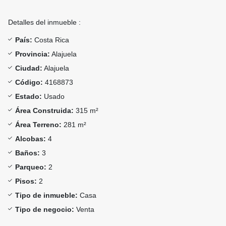
Detalles del inmueble :
País:
Costa Rica
Provincia:
Alajuela
Ciudad:
Alajuela
Código:
4168873
Estado:
Usado
Área Construida:
315 m²
Área Terreno:
281 m²
Alcobas:
4
Baños:
3
Parqueo:
2
Pisos:
2
Tipo de inmueble:
Casa
Tipo de negocio:
Venta