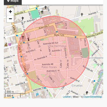
Mapa
+
−
200 m
500 ft
Leaflet
| Wasi - ©
OpenStreetMap