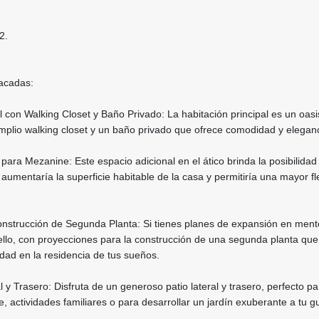
2.
tacadas:
al con Walking Closet y Baño Privado: La habitación principal es un oasi
mplio walking closet y un baño privado que ofrece comodidad y eleganc
 para Mezanine: Este espacio adicional en el ático brinda la posibilidad
aumentaría la superficie habitable de la casa y permitiría una mayor fle
.
onstrucción de Segunda Planta: Si tienes planes de expansión en ment
 ello, con proyecciones para la construcción de una segunda planta qu
edad en la residencia de tus sueños.
l y Trasero: Disfruta de un generoso patio lateral y trasero, perfecto pa
re, actividades familiares o para desarrollar un jardín exuberante a tu g