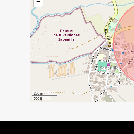
−
200 m
500 ft