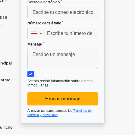
8 m²
*
Correo electrónico
018
*
Número de teléfono
:
▼
*
Mensaje
incipal
mármol
Acepto recibir información sobre ofertas
inmobiliarias
Enviar mensaje
Al enviar tus datos aceptas los
Términos de
servicio y privacidad
Quincho