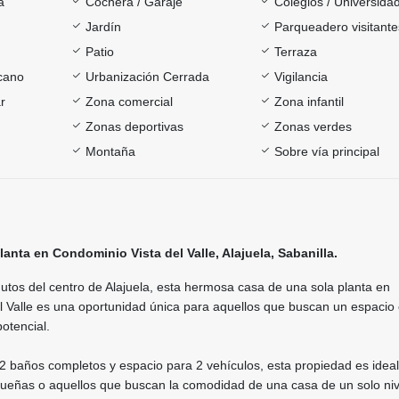
a
Cochera / Garaje
Colegios / Universida
Jardín
Parqueadero visitante
Patio
Terraza
rcano
Urbanización Cerrada
Vigilancia
r
Zona comercial
Zona infantil
Zonas deportivas
Zonas verdes
Montaña
Sobre vía principal
anta en Condominio Vista del Valle, Alajuela, Sabanilla.
tos del centro de Alajuela, esta hermosa casa de una sola planta en
l Valle es una oportunidad única para aquellos que buscan un espaci
potencial.
2 baños completos y espacio para 2 vehículos, esta propiedad es idea
queñas o aquellos que buscan la comodidad de una casa de un solo niv