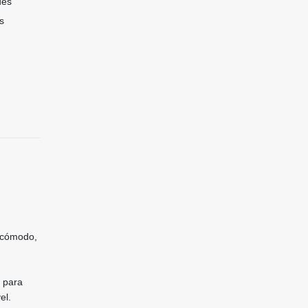
des
s
o cómodo,
l para
el.