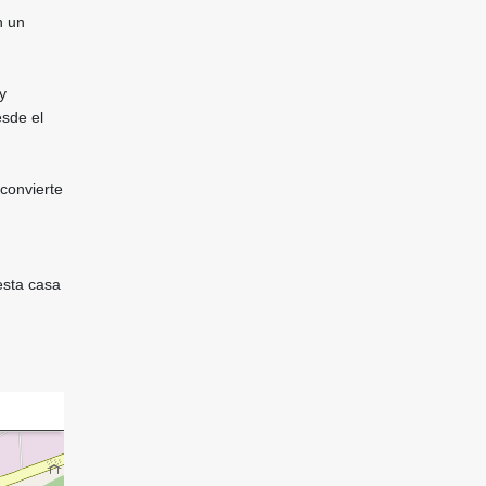
n un
y
sde el
 convierte
esta casa