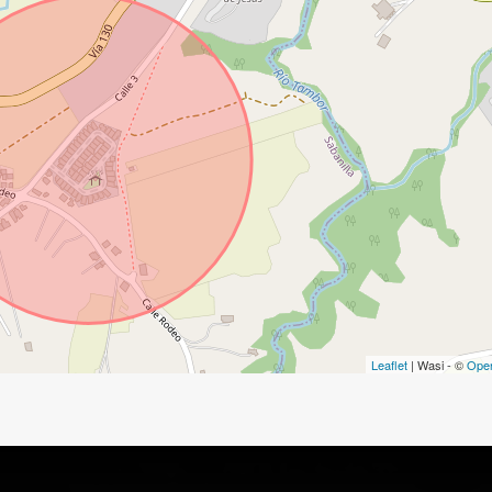
Leaflet
| Wasi - ©
Ope