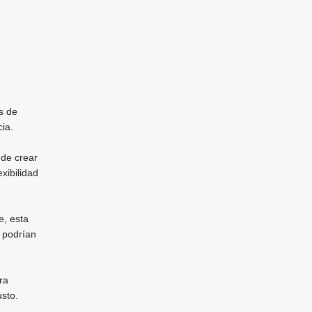
s de
ia.
 de crear
xibilidad
e, esta
e podrían
ra
usto.