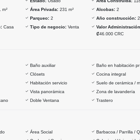
Estado:
Usado
Área Construida:
11
 m²
Área Privada:
231 m²
Alcobas:
2
Parqueo:
2
Año construcción:
2
:
Casa
Tipo de negocio:
Venta
Valor Administración
₡46.000 CRC
Baño auxiliar
Baño en habitación pr
Clósets
Cocina integral
Habitación servicio
Suelo de cerámica / 
Vista panorámica
Zona de lavandería
cano
Doble Ventana
Trastero
ado
Área Social
Barbacoa / Parrilla / 