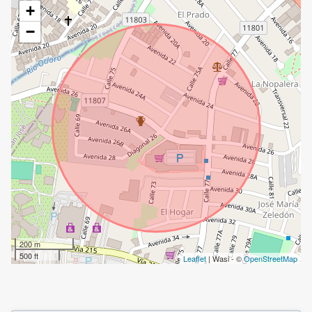
+
−
200 m
500 ft
Leaflet
| Wasi - ©
OpenStreetMap