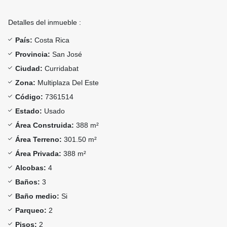
Detalles del inmueble :
País:
Costa Rica
Provincia:
San José
Ciudad:
Curridabat
Zona:
Multiplaza Del Este
Código:
7361514
Estado:
Usado
Área Construida:
388 m²
Área Terreno:
301.50 m²
Área Privada:
388 m²
Alcobas:
4
Baños:
3
Baño medio:
Si
Parqueo:
2
Pisos:
2