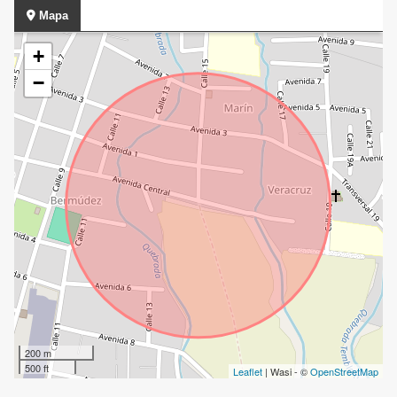
Mapa
+
−
200 m
500 ft
Leaflet
| Wasi - ©
OpenStreetMap