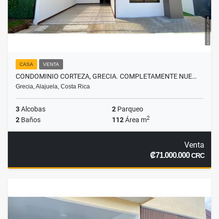
CASA
VENTA
CONDOMINIO CORTEZA, GRECIA. COMPLETAMENTE NUE…
Grecia, Alajuela, Costa Rica
3
Alcobas
2
Parqueo
2
2
Baños
112
Área m
Venta
₡71.000.000
CRC