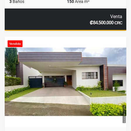
2
3
Baños
150
Área m
Venta
₡84.500.000
CRC
Vendido