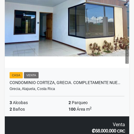
CASA
VENTA
CONDOMINIO CORTEZA, GRECIA. COMPLETAMENTE NUE…
Grecia, Alajuela, Costa Rica
3
Alcobas
2
Parqueo
2
2
Baños
100
Área m
Venta
₡68.000.000
CRC