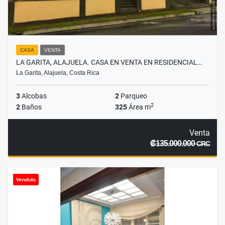
CASA
VENTA
LA GARITA, ALAJUELA. CASA EN VENTA EN RESIDENCIAL…
La Garita, Alajuela, Costa Rica
3
Alcobas
2
Parqueo
2
2
Baños
325
Área m
Venta
₡135.000.000
CRC
Vendido