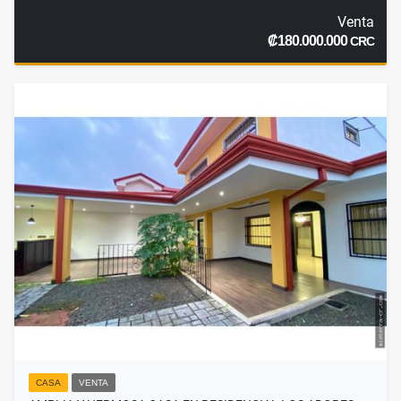
Venta
₡180.000.000
CRC
CASA
VENTA