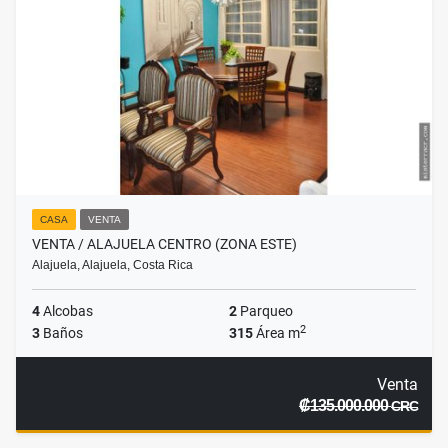
CASA
VENTA
VENTA / ALAJUELA CENTRO (ZONA ESTE)
Alajuela, Alajuela, Costa Rica
4
Alcobas
2
Parqueo
2
3
Baños
315
Área m
Venta
₡135.000.000
CRC