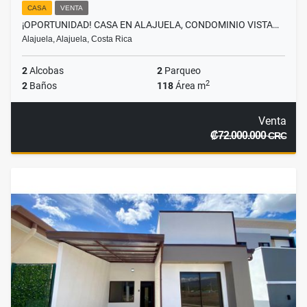
CASA
VENTA
¡OPORTUNIDAD! CASA EN ALAJUELA, CONDOMINIO VISTA…
Alajuela, Alajuela, Costa Rica
2
Alcobas
2
Parqueo
2
2
Baños
118
Área m
Venta
₡72.000.000
CRC