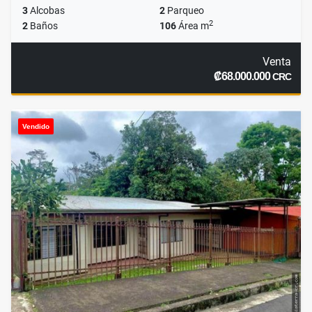
3
Alcobas
2
Parqueo
2
2
Baños
106
Área m
Venta
₡68.000.000
CRC
Vendido