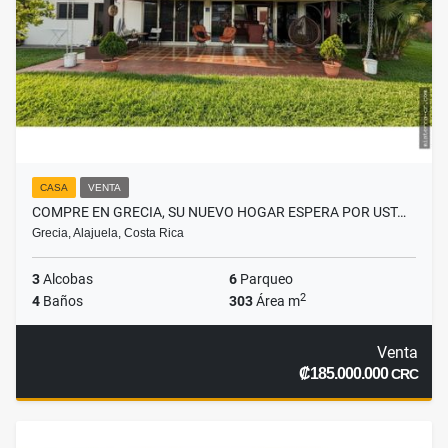
CASA
VENTA
COMPRE EN GRECIA, SU NUEVO HOGAR ESPERA POR UST…
Grecia, Alajuela, Costa Rica
3
Alcobas
6
Parqueo
2
4
Baños
303
Área m
Venta
₡185.000.000
CRC