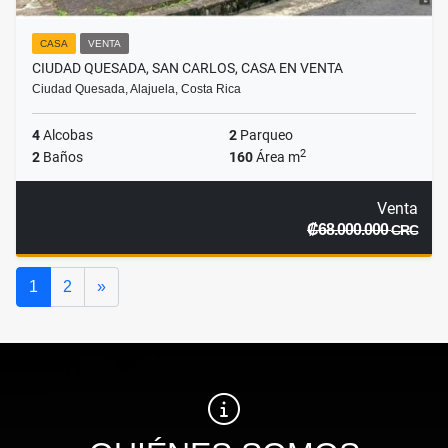
CASA
VENTA
CIUDAD QUESADA, SAN CARLOS, CASA EN VENTA
Ciudad Quesada, Alajuela, Costa Rica
4
Alcobas
2
Parqueo
2
2
Baños
160
Área m
Venta
₡68.000.000
CRC
Siguiente
1
2
»