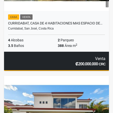
CASA
VENTA
CURRIDABAT, CASA DE 4 HABITACIONES MAS ESPACIO DE…
Curridabat, San José, Costa Rica
4
Alcobas
2
Parqueo
2
3.5
Baños
388
Área m
Venta
₡200.000.000
CRC